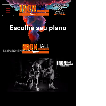
Escolha seu plano
PLANO
MENSAL
IRON FLEX
Um pacote mensal flexível
que se adapta ao seu estilo
de vida.